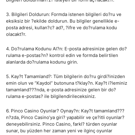
3. Bilgileri Doldurun: Formda istenen bilgileri do?ru ve
eksiksiz bir ?ekilde doldurun. Bu bilgiler genellikle e-
posta adresi, kullan?c? ad?, ?ifre ve do?rulama kodu
olacakt?r.
4. Do?rulama Kodunu Al?n: E-posta adresinize gelen do?
rulama e-postas?n? kontrol edin ve formda belirtilen
alanlarda do?rulama kodunu girin.
5. Kay?t Tamamland?: Tüm bilgilerin do?ru girdi?inizden
emin olun ve “Kaydol” butonuna t?klay?n. Kay?t i?leminiz
tamamland???nda, e-posta adresinize gelen bir do?
rulama e-postas? ile bilgilendirileceksiniz.
6. Pinco Casino Oyunlar? Oynay?n: Kay?t tamamland???
n?zda, Pinco Casino’ya giri? yapabilir ve çe?itli oyunlar?
deneyebilirsiniz. Pinco Casino, farkl? türden oyunlar
sunar, bu yüzden her zaman yeni ve ilginç oyunlar