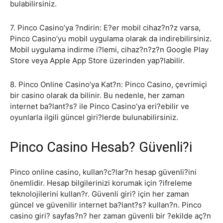
bulabilirsiniz.
7. Pinco Casino’ya ?ndirin: E?er mobil cihaz?n?z varsa,
Pinco Casino’yu mobil uygulama olarak da indirebilirsiniz.
Mobil uygulama indirme i?lemi, cihaz?n?z?n Google Play
Store veya Apple App Store üzerinden yap?labilir.
8. Pinco Online Casino’ya Kat?n: Pinco Casino, çevrimiçi
bir casino olarak da bilinir. Bu nedenle, her zaman
internet ba?lant?s? ile Pinco Casino’ya eri?ebilir ve
oyunlarla ilgili güncel giri?lerde bulunabilirsiniz.
Pinco Casino Hesab? Güvenli?i
Pinco online casino, kullan?c?lar?n hesap güvenli?ini
önemlidir. Hesap bilgilerinizi korumak için ?ifreleme
teknolojilerini kullan?r. Güvenli giri? için her zaman
güncel ve güvenilir internet ba?lant?s? kullan?n. Pinco
casino giri? sayfas?n? her zaman güvenli bir ?ekilde aç?n