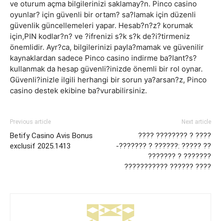
ve oturum açma bilgilerinizi saklamay?n. Pinco casino
oyunlar? için güvenli bir ortam? sa?lamak için düzenli
güvenlik güncellemeleri yapar. Hesab?n?z? korumak
için,PIN kodlar?n? ve ?ifrenizi s?k s?k de?i?tirmeniz
önemlidir. Ayr?ca, bilgilerinizi payla?mamak ve güvenilir
kaynaklardan sadece Pinco casino indirme ba?lant?s?
kullanmak da hesap güvenli?inizde önemli bir rol oynar.
Güvenli?inizle ilgili herhangi bir sorun ya?arsan?z, Pinco
casino destek ekibine ba?vurabilirsiniz.
Previous article
Next article
Betify Casino Avis Bonus
???? ???????? ? ????
exclusif 2025.1413
-??????? ? ??????: ????? ??
??????? ? ???????
??????????? ?????? ????