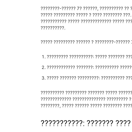
????????-?????? 7? ??????, ?????????? ?? 
????? ????????? ????? ? ???? ???????? ???
??????????? ????? ????????????? ????? ????
??????????.
????? ????????? ?????? ? ????????-?????? 
????????? ??????????: ????? ??????? ??
???????????? ???????: ?????????? ?????
????? ??????? ?????????: ?????????? ??
?????????? ????????? ??????? ????? ??????
????????????? ?????????????? ????????? ? 
????????, ????? ?????? ????? ???????? ???
???????????: ??????? ????