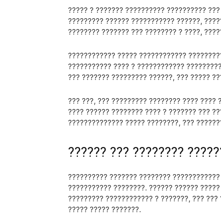
????? ? ??????? ?????????? ?????????? ???
????????? ?????? ??????????? ??????, ????
???????? ??????? ??? ???????? ? ????, ????
???????????? ????? ???????????? ?????????
??????????? ???? ? ???????????? ?????????
??? ??????? ????????? ??????, ??? ????? ?
??? ???, ??? ????????? ???????? ???? ???? 
???? ?????? ???????? ???? ? ??????? ??? ??
?????????????? ????? ????????, ??? ??????
?????? ??? ???????? ?????
?????????? ??????? ???????? ???????????? 
??????????? ????????. ?????? ?????? ?????
????????? ???????????? ? ???????, ??? ???
????? ????? ???????.