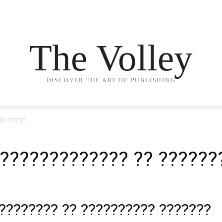
The Volley
DISCOVER THE ART OF PUBLISHING
??? ???????
?????????????? ?? ??????
????????? ?? ?????????? ???????