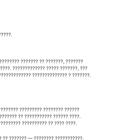
?????.
???????? ??????? ?? ???????, ???????
 ????. ????????????? ????? ???????, ???
 ????????????? ?????????????? ? ???????.
????????? ????????? ???????? ??????
??????? ?? ??????????? ?????? ????.
????????? ?????????? ?? ???? ????.
?? ?? ??????? — ???????? ???????????.