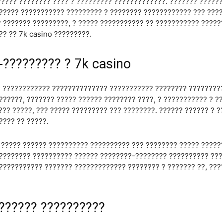
????? ???????? ???? ? ????????? ?????????????. ??????? ?????
????? ??????????? ????????? ? ???????? ???????????? ??? ???
 ??????? ?????????, ? ????? ??????????? ?? ??????????? ??????
?? ?? 7k casino ?????????.
-????????? ? 7k casino
? ???????????? ?????????????? ??????????? ???????? ????????
??????, ??????? ????? ?????? ???????? ????, ? ??????????? ? ?
? ?????, ??? ????? ????????? ??? ????????. ?????? ?????? ? ?
???? ?? ?????.
????? ?????? ?????????? ?????????? ??? ???????? ????? ?????
????????? ?????????? ?????? ????????-???????? ?????????? ???
??????????? ??????? ????????????? ???????? ? ??????? ??, ???
??????? ??????????