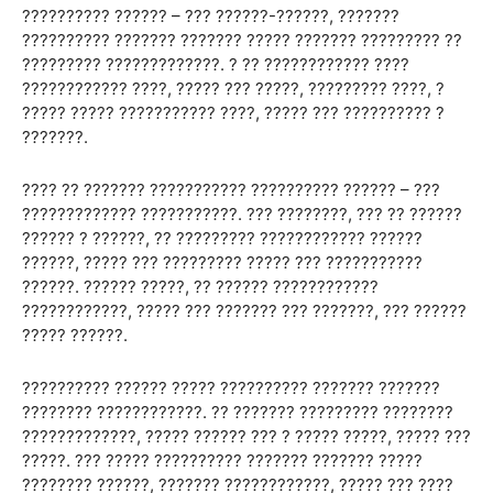
?????????? ?????? – ??? ??????-??????, ???????
?????????? ??????? ??????? ????? ??????? ????????? ??
????????? ?????????????. ? ?? ???????????? ????
???????????? ????, ????? ??? ?????, ????????? ????, ?
????? ????? ??????????? ????, ????? ??? ?????????? ?
???????.
???? ?? ??????? ??????????? ?????????? ?????? – ???
????????????? ???????????. ??? ????????, ??? ?? ??????
?????? ? ??????, ?? ????????? ???????????? ??????
??????, ????? ??? ????????? ????? ??? ???????????
??????. ?????? ?????, ?? ?????? ????????????
????????????, ????? ??? ??????? ??? ???????, ??? ??????
????? ??????.
?????????? ?????? ????? ?????????? ??????? ???????
???????? ????????????. ?? ??????? ????????? ????????
?????????????, ????? ?????? ??? ? ????? ?????, ????? ???
?????. ??? ????? ?????????? ??????? ??????? ?????
???????? ??????, ??????? ????????????, ????? ??? ????