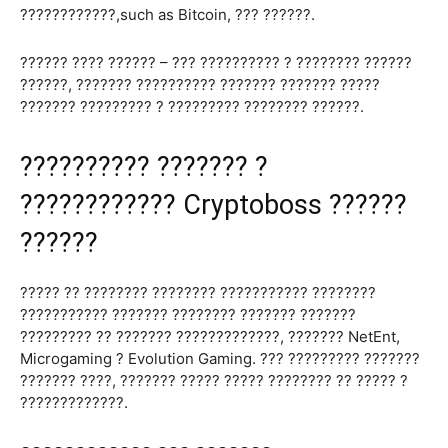
????????????,such as Bitcoin, ??? ??????.
?????? ???? ?????? – ??? ?????????? ? ???????? ??????
??????, ??????? ?????????? ??????? ??????? ?????
??????? ????????? ? ????????? ???????? ??????.
?????????? ??????? ?
???????????? Cryptoboss ??????
??????
????? ?? ???????? ???????? ??????????? ????????
??????????? ??????? ???????? ??????? ???????
????????? ?? ??????? ?????????????, ??????? NetEnt,
Microgaming ? Evolution Gaming. ??? ????????? ???????
??????? ????, ??????? ????? ????? ???????? ?? ????? ?
?????????????.