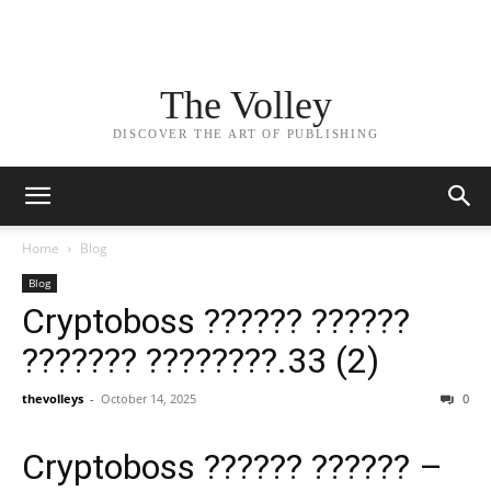
The Volley
DISCOVER THE ART OF PUBLISHING
Home
Blog
Blog
Cryptoboss ?????? ??????
??????? ????????.33 (2)
thevolleys
-
October 14, 2025
0
Cryptoboss ?????? ?????? –