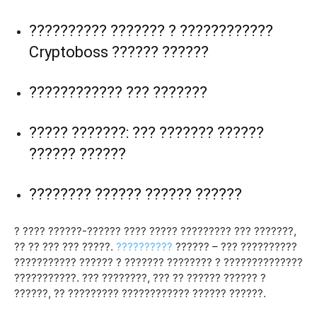
?????????? ??????? ? ????????????
Cryptoboss ?????? ??????
???????????? ??? ???????
????? ???????: ??? ??????? ??????
?????? ??????
???????? ?????? ?????? ??????
? ???? ??????-?????? ???? ????? ????????? ??? ???????,
?? ?? ??? ??? ?????.
??????????
?????? – ??? ??????????
??????????? ?????? ? ??????? ???????? ? ??????????????
???????????. ??? ????????, ??? ?? ?????? ?????? ?
??????, ?? ????????? ???????????? ?????? ??????.