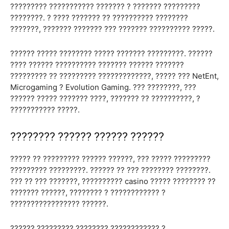
????????? ??????????? ??????? ? ??????? ?????????
????????. ? ???? ??????? ?? ?????????? ????????
???????, ??????? ??????? ??? ??????? ?????????? ?????.
?????? ????? ???????? ????? ??????? ?????????. ??????
???? ?????? ?????????? ??????? ?????? ???????
????????? ?? ????????? ?????????????, ????? ??? NetEnt,
Microgaming ? Evolution Gaming. ??? ????????, ???
?????? ????? ??????? ????, ??????? ?? ??????????, ?
??????????? ?????.
???????? ?????? ?????? ??????
????? ?? ????????? ?????? ??????, ??? ????? ?????????
????????? ?????????. ?????? ?? ??? ???????? ????????.
??? ?? ??? ???????, ?????????? casino ????? ???????? ??
??????? ??????, ???????? ? ???????????? ?
????????????????? ??????.
?????? ????????? ???????? ???????????? ?