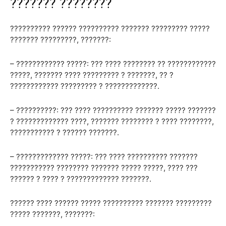
??????? ????????
?????????? ?????? ?????????? ??????? ????????? ?????
??????? ?????????, ???????:
– ???????????? ?????: ??? ???? ???????? ?? ????????????
?????, ??????? ???? ????????? ? ???????, ?? ?
???????????? ????????? ? ?????????????.
– ??????????: ??? ???? ?????????? ??????? ????? ???????
? ????????????? ????, ??????? ???????? ? ???? ????????,
??????????? ? ?????? ???????.
– ????????????? ?????: ??? ???? ?????????? ???????
??????????? ???????? ??????? ????? ?????, ???? ???
?????? ? ???? ? ????????????? ???????.
?????? ???? ?????? ????? ?????????? ??????? ?????????
????? ???????, ???????: