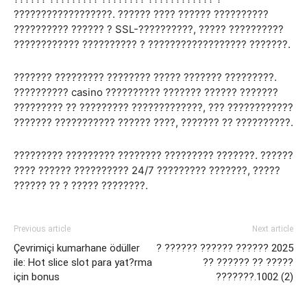
??????????????????. ?????? ???? ?????? ??????????
?????????? ?????? ? SSL-??????????, ????? ??????????
???????????? ?????????? ? ?????????????????? ???????.
??????? ????????? ???????? ????? ??????? ?????????.
?????????? casino ?????????? ??????? ?????? ???????
????????? ?? ????????? ?????????????, ??? ????????????
??????? ??????????? ?????? ????, ??????? ?? ??????????.
????????? ????????? ???????? ????????? ???????. ??????
???? ?????? ?????????? 24/7 ????????? ???????, ?????
?????? ?? ? ????? ????????.
Previous article
Next article
Çevrimiçi kumarhane ödüller
? ?????? ?????? ?????? 2025
ile: Hot slice slot para yat?rma
?? ?????? ?? ?????
için bonus
???????.1002 (2)