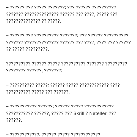
– ?????? ??? ????? ???????: ??? ?????? ??????????
??????? ?????????????? ?????? ??? ????, ????? ???
?????????????? ?? ?????.
– ?????? ??? ?????????? ???????: ??? ?????? ??????????
??????? ?????????????? ?????? ??? ????, ???? ??? ??????
?? ????? ?????????.
?????????? ?????? ????? ?????????? ??????? ?????????
???????? ??????, ???????:
– ?????????? ?????: ?????? ????? ???????????? ????
?????????? ????? ??? ??????.
– ??????????? ??????: ?????? ????? ????????????
??????????? ??????, ????? ??? Skrill ? Neteller, ???
??????.
– ????????????: ?????? ????? ????????????