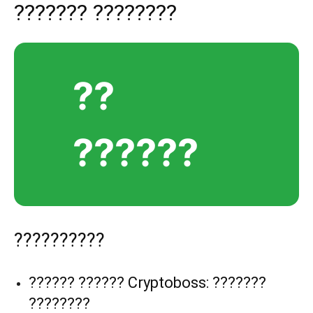
??????? ????????
??
??????
??????????
?????? ?????? Cryptoboss: ???????
????????